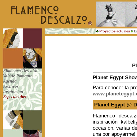
Proyectos actuales
E
P
Flamenco Descalzo
Valérie Romanin
Planet Egypt Sho
Agenda
Archivos
Para conocer la p
Inspiración
www.planetegypt.
Espectáculos
Planet Egypt @ Da
Flamenco descal
inspiración kalb
occasión, varias 
una por apoyarme!