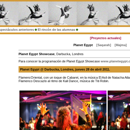
spectáculos anteriores
El rincón de las alumnas
[Proyectos actuales]
Planet Egypt
[Saqarah]
[Majma]
Planet Egypt Showcase
, Darbucka, Londres
Para conocer la programación de Planet Egypt Showcase
www.planetegypt.c
Planet Egypt @ Darbucka
, Londres, jueves
28 de abril 2011
.
FlamencOriental, con un toque de Cabaret, en la música El Asil de Natacha Atl
Flamenco Descazlo al ritmo de Kali Dance, música de Titi Robin.