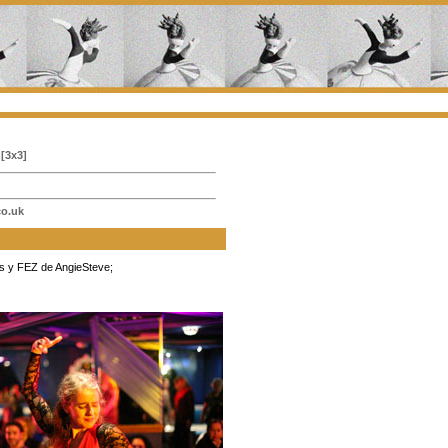
[3x3]
o.uk
as y FEZ de AngieSteve;