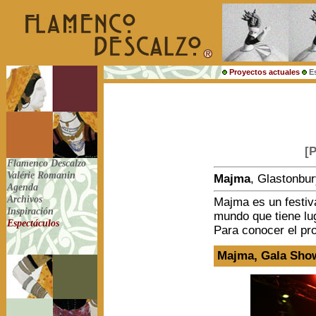
Proyectos actuales
E
[
Flamenco Descalzo
Valérie Romanin
Majma
, Glastonbu
Agenda
Archivos
Majma es un festiva
Inspiración
mundo que tiene luga
Espectáculos
Para conocer el pr
Majma
, Gala Sho