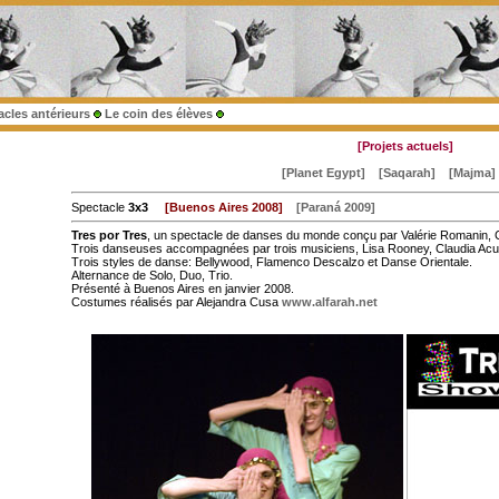
acles antérieurs
Le coin des élèves
[Projets actuels]
[Planet Egypt]
[Saqarah]
[Majma]
Spectacle
3x3
[Buenos Aires 2008]
[Paraná 2009]
Tres por Tres
, un spectacle de danses du monde conçu par Valérie Romanin, Ce
Trois danseuses accompagnées par trois musiciens, Lisa Rooney, Claudia Acu
Trois styles de danse: Bellywood, Flamenco Descalzo et Danse Orientale.
Alternance de Solo, Duo, Trio.
Présenté à Buenos Aires en janvier 2008.
Costumes réalisés par Alejandra Cusa
www.alfarah.net