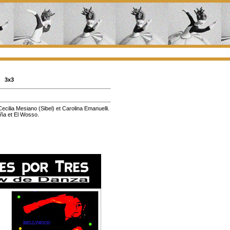
3x3
cilia Mesiano (Sibel) et Carolina Emanuelli.
ña et El Wosso.